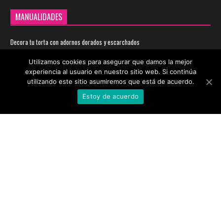
MANUALIDADES
Decora tu torta con adornos dorados y escarchados
Jun 20, 2014
Utilizamos cookies para asegurar que damos la mejor
experiencia al usuario en nuestro sitio web. Si continúa
utilizando este sitio asumiremos que está de acuerdo.
Tarjetas dulces de San Valentin
Estoy de acuerdo
Ene 5, 2012
Fiestas con botones
Sep 25, 2011
CATEGORÍAS MÁS PUBLICADAS
Infantiles
293